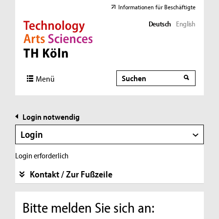
Informationen für Beschäftigte
Deutsch
English
Direkt zur Hauptnavigation
Direkt zur Subnavigation
Direkt zum Inhalt
Direkt zum Fußbereich
Suche
Suche
Menü
Login notwendig
Login
Login erforderlich
Kontakt / Zur Fußzeile
Bitte melden Sie sich an: