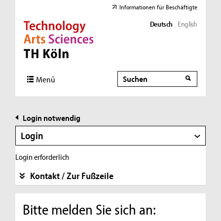
Informationen für Beschäftigte
Deutsch
English
Direkt zur Hauptnavigation
Direkt zur Subnavigation
Direkt zum Inhalt
Direkt zum Fußbereich
Suche
Suche
Menü
Login notwendig
Login
Login erforderlich
Kontakt / Zur Fußzeile
Bitte melden Sie sich an: