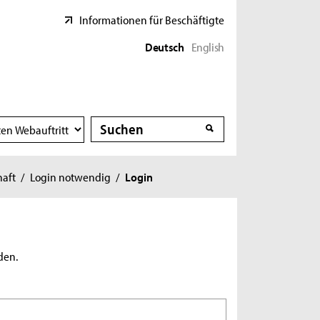
Informationen für Beschäftigte
Deutsch
English
Suche
Suche
haft
/
Login notwendig
/
Login
den.