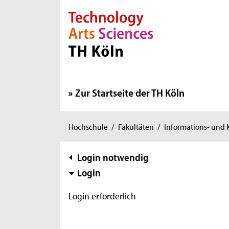
Direkt zur Hauptnavigation
Direkt zur Subnavigation
Direkt zum Inhalt
Direkt zum Fußbereich
Zur Startseite der TH Köln
Sie
Hochschule
/
Fakultäten
/
Informations- und
sind
hier:
Subnavigation
Login notwendig
Login
Login erforderlich