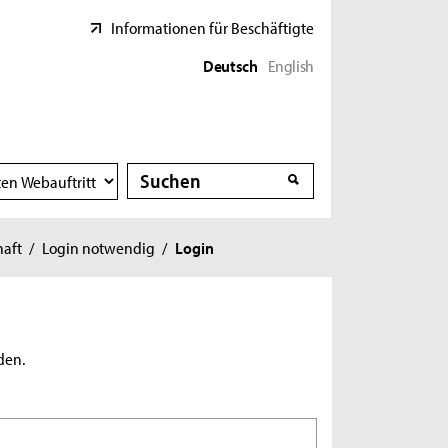
Informationen für Beschäftigte
Deutsch
English
Suche
Suche
haft
/
Login notwendig
/
Login
den.