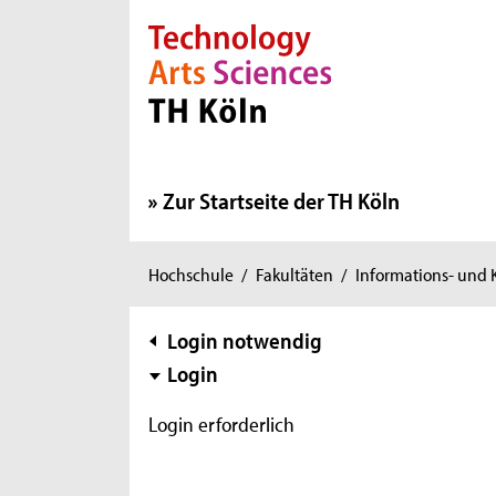
Direkt zur Hauptnavigation
Direkt zur Subnavigation
Direkt zum Inhalt
Direkt zum Fußbereich
Zur Startseite der TH Köln
Sie
Hochschule
/
Fakultäten
/
Informations- und
sind
hier:
Subnavigation
Login notwendig
Login
Login erforderlich