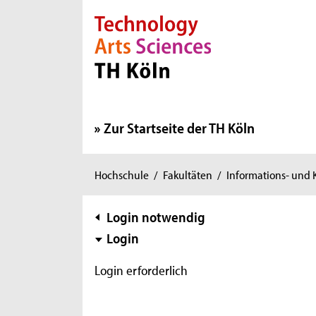
Direkt zur Hauptnavigation
Direkt zur Subnavigation
Direkt zum Inhalt
Direkt zum Fußbereich
Zur Startseite der TH Köln
Sie
Hochschule
/
Fakultäten
/
Informations- und
sind
hier:
Subnavigation
Login notwendig
Login
Login erforderlich