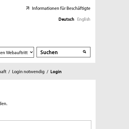
Informationen für Beschäftigte
Deutsch
English
Suche
Suche
haft
/
Login notwendig
/
Login
den.