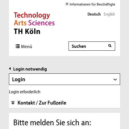
Informationen für Beschäftigte
Deutsch
English
Direkt zur Hauptnavigation
Direkt zur Subnavigation
Direkt zum Inhalt
Direkt zum Fußbereich
Suche
Suche
Menü
Login notwendig
Login
Login erforderlich
Kontakt / Zur Fußzeile
Bitte melden Sie sich an: