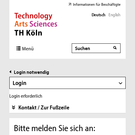
Informationen für Beschäftigte
Deutsch
English
Direkt zur Hauptnavigation
Direkt zur Subnavigation
Direkt zum Inhalt
Direkt zum Fußbereich
Suche
Suche
Menü
Login notwendig
Login
Login erforderlich
Kontakt / Zur Fußzeile
Bitte melden Sie sich an: