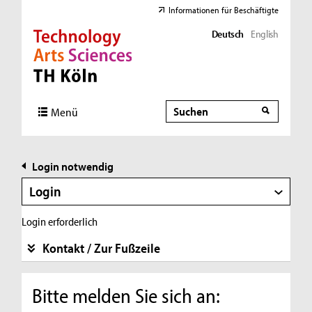
Informationen für Beschäftigte
Deutsch
English
Direkt zur Hauptnavigation
Direkt zur Subnavigation
Direkt zum Inhalt
Direkt zum Fußbereich
Suche
Suche
Menü
Login notwendig
Login
Login erforderlich
Kontakt / Zur Fußzeile
Bitte melden Sie sich an: