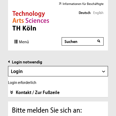
Informationen für Beschäftigte
Deutsch
English
Direkt zur Hauptnavigation
Direkt zur Subnavigation
Direkt zum Inhalt
Direkt zum Fußbereich
Suche
Suche
Menü
Login notwendig
Login
Login erforderlich
Kontakt / Zur Fußzeile
Bitte melden Sie sich an: