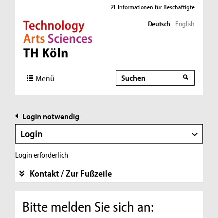
Informationen für Beschäftigte
Deutsch
English
Direkt zur Hauptnavigation
Direkt zur Subnavigation
Direkt zum Inhalt
Direkt zum Fußbereich
Suche
Suche
Menü
Login notwendig
Login
Login erforderlich
Kontakt / Zur Fußzeile
Bitte melden Sie sich an: