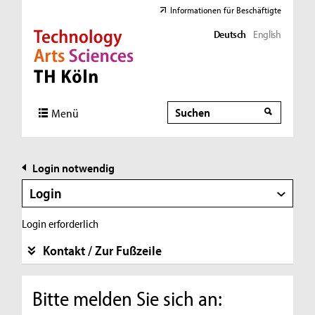
Informationen für Beschäftigte
Deutsch
English
Direkt zur Hauptnavigation
Direkt zur Subnavigation
Direkt zum Inhalt
Direkt zum Fußbereich
Suche
Suche
Menü
Login notwendig
Login
Login erforderlich
Kontakt / Zur Fußzeile
Bitte melden Sie sich an: