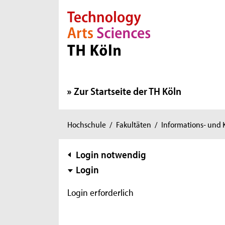
Direkt zur Hauptnavigation
Direkt zur Subnavigation
Direkt zum Inhalt
Direkt zum Fußbereich
Zur Startseite der TH Köln
Sie
Hochschule
/
Fakultäten
/
Informations- und
sind
hier:
Subnavigation
Login notwendig
Login
Login erforderlich