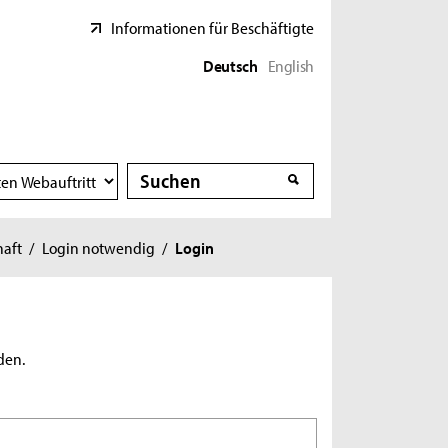
Informationen für Beschäftigte
Deutsch
English
Suche
Suche
haft
/
Login notwendig
/
Login
den.