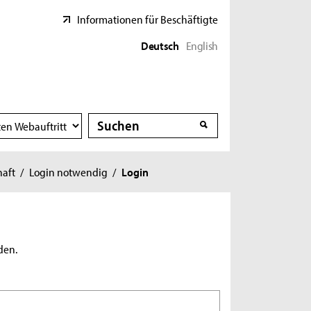
Informationen für Beschäftigte
Deutsch
English
Suche
Suche
haft
/
Login notwendig
/
Login
den.