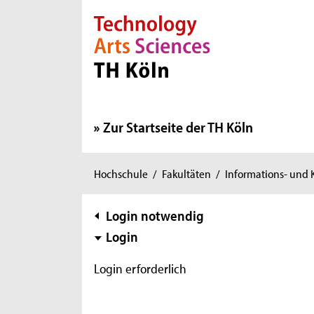
Direkt zur Hauptnavigation
Direkt zur Subnavigation
Direkt zum Inhalt
Direkt zum Fußbereich
Zur Startseite der TH Köln
Sie
Hochschule
/
Fakultäten
/
Informations- und
sind
hier:
Subnavigation
Login notwendig
Login
Login erforderlich