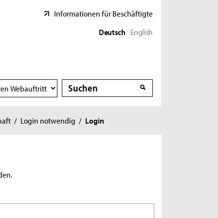
Informationen für Beschäftigte
Deutsch
English
Suche
Suche
haft
/
Login notwendig
/
Login
den.