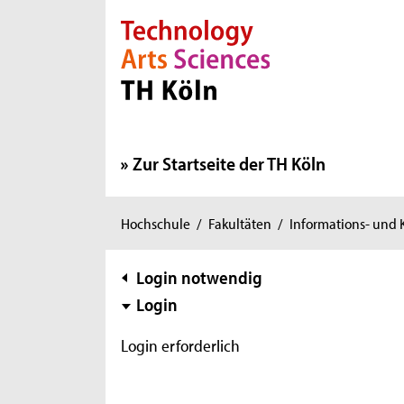
Direkt zur Hauptnavigation
Direkt zur Subnavigation
Direkt zum Inhalt
Direkt zum Fußbereich
Zur Startseite der TH Köln
Sie
Hochschule
/
Fakultäten
/
Informations- und
sind
hier:
Subnavigation
Login notwendig
Login
Login erforderlich