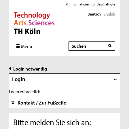
Informationen für Beschäftigte
Deutsch
English
Direkt zur Hauptnavigation
Direkt zur Subnavigation
Direkt zum Inhalt
Direkt zum Fußbereich
Suche
Suche
Menü
Login notwendig
Login
Login erforderlich
Kontakt / Zur Fußzeile
Bitte melden Sie sich an: