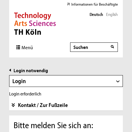
Informationen für Beschäftigte
Deutsch
English
Direkt zur Hauptnavigation
Direkt zur Subnavigation
Direkt zum Inhalt
Direkt zum Fußbereich
Suche
Suche
Menü
Login notwendig
Login
Login erforderlich
Kontakt / Zur Fußzeile
Bitte melden Sie sich an: