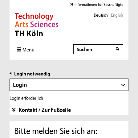
Informationen für Beschäftigte
Deutsch
English
Direkt zur Hauptnavigation
Direkt zur Subnavigation
Direkt zum Inhalt
Direkt zum Fußbereich
Suche
Suche
Menü
Login notwendig
Login
Login erforderlich
Kontakt / Zur Fußzeile
Bitte melden Sie sich an: