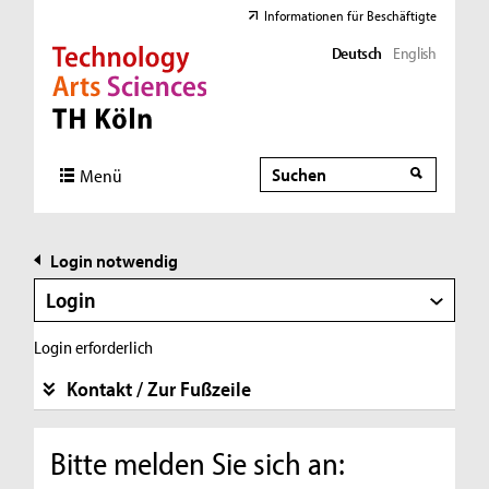
Informationen für Beschäftigte
Deutsch
English
Direkt zur Hauptnavigation
Direkt zur Subnavigation
Direkt zum Inhalt
Direkt zum Fußbereich
Suche
Suche
Menü
Login notwendig
Login
Login erforderlich
Kontakt / Zur Fußzeile
Bitte melden Sie sich an: