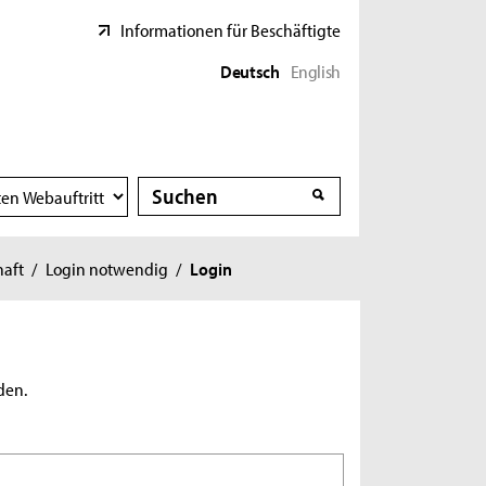
Informationen für Beschäftigte
Deutsch
English
Suche
Suche
haft
/
Login notwendig
/
Login
den.