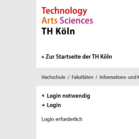
Direkt zur Hauptnavigation
Direkt zur Subnavigation
Direkt zum Inhalt
Direkt zum Fußbereich
Zur Startseite der TH Köln
Sie
Hochschule
/
Fakultäten
/
Informations- und
sind
hier:
Subnavigation
Login notwendig
Login
Login erforderlich