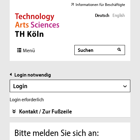
Informationen für Beschäftigte
Deutsch
English
Direkt zur Hauptnavigation
Direkt zur Subnavigation
Direkt zum Inhalt
Direkt zum Fußbereich
Suche
Suche
Menü
Login notwendig
Login
Login erforderlich
Kontakt / Zur Fußzeile
Bitte melden Sie sich an: