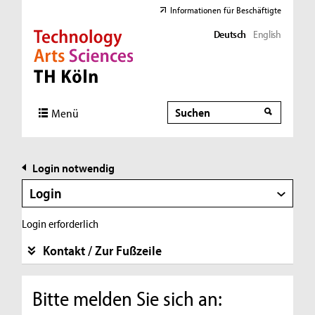
Informationen für Beschäftigte
Deutsch
English
Direkt zur Hauptnavigation
Direkt zur Subnavigation
Direkt zum Inhalt
Direkt zum Fußbereich
Suche
Suche
Menü
Login notwendig
Login
Login erforderlich
Kontakt / Zur Fußzeile
Bitte melden Sie sich an: