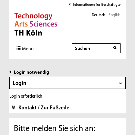
Informationen für Beschäftigte
Deutsch
English
Direkt zur Hauptnavigation
Direkt zur Subnavigation
Direkt zum Inhalt
Direkt zum Fußbereich
Suche
Suche
Menü
Login notwendig
Login
Login erforderlich
Kontakt / Zur Fußzeile
Bitte melden Sie sich an: