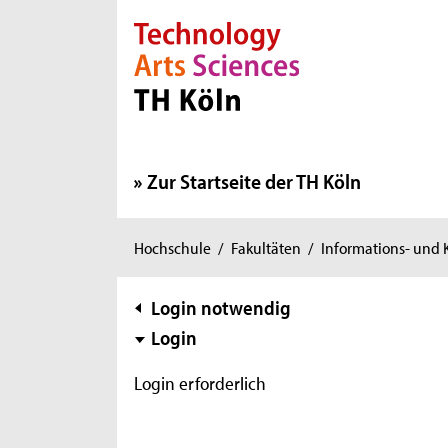
Direkt zur Hauptnavigation
Direkt zur Subnavigation
Direkt zum Inhalt
Direkt zum Fußbereich
Zur Startseite der TH Köln
Sie
Hochschule
/
Fakultäten
/
Informations- und
sind
hier:
Subnavigation
Login notwendig
Login
Login erforderlich