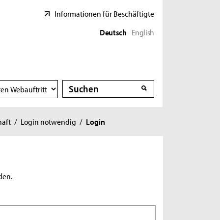
Informationen für Beschäftigte
Deutsch
English
Suche
Suche
haft
/
Login notwendig
/
Login
den.