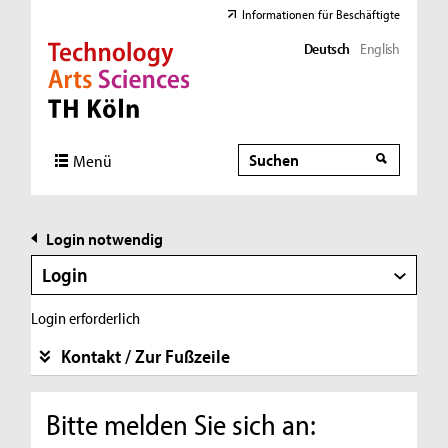
Informationen für Beschäftigte
Deutsch
English
Direkt zur Hauptnavigation
Direkt zur Subnavigation
Direkt zum Inhalt
Direkt zum Fußbereich
Suche
Suche
Menü
Login notwendig
Login
Login erforderlich
Kontakt / Zur Fußzeile
Bitte melden Sie sich an: