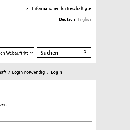
Informationen für Beschäftigte
Deutsch
English
Suche
Suche
haft
/
Login notwendig
/
Login
den.