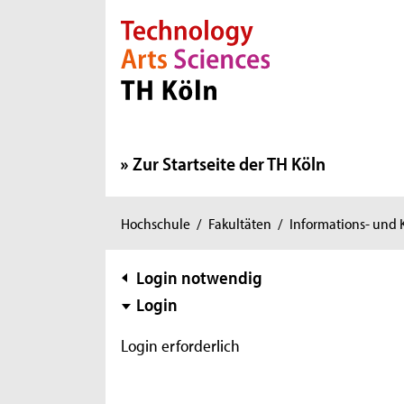
Direkt zur Hauptnavigation
Direkt zur Subnavigation
Direkt zum Inhalt
Direkt zum Fußbereich
Zur Startseite der TH Köln
Sie
Hochschule
/
Fakultäten
/
Informations- und
sind
hier:
Subnavigation
Login notwendig
Login
Login erforderlich