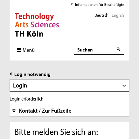
Informationen für Beschäftigte
Deutsch
English
Direkt zur Hauptnavigation
Direkt zur Subnavigation
Direkt zum Inhalt
Direkt zum Fußbereich
Suche
Suche
Menü
Login notwendig
Login
Login erforderlich
Kontakt / Zur Fußzeile
Bitte melden Sie sich an: