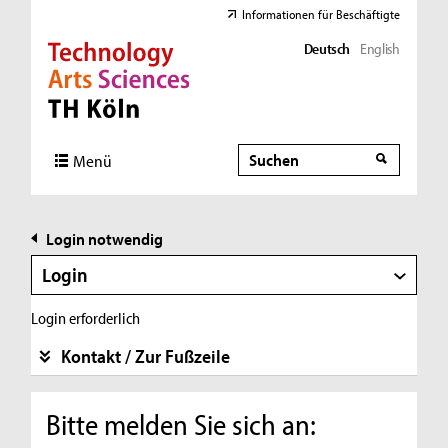
Informationen für Beschäftigte
Deutsch
English
Direkt zur Hauptnavigation
Direkt zur Subnavigation
Direkt zum Inhalt
Direkt zum Fußbereich
Suche
Suche
Menü
Login notwendig
Login
Login erforderlich
Kontakt / Zur Fußzeile
Bitte melden Sie sich an: