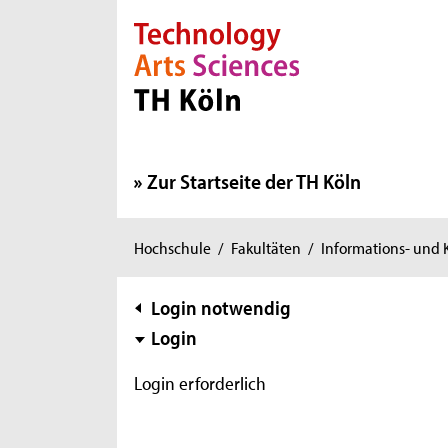
Direkt zur Hauptnavigation
Direkt zur Subnavigation
Direkt zum Inhalt
Direkt zum Fußbereich
Zur Startseite der TH Köln
Sie
Hochschule
/
Fakultäten
/
Informations- und
sind
hier:
Subnavigation
Login notwendig
Login
Login erforderlich