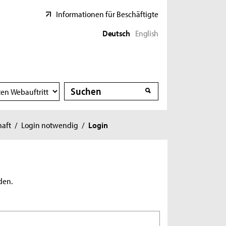
Informationen für Beschäftigte
Deutsch
English
Suche
Suche
haft
/
Login notwendig
/
Login
den.