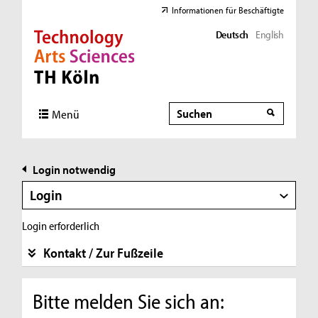
Informationen für Beschäftigte
Deutsch
English
Direkt zur Hauptnavigation
Direkt zur Subnavigation
Direkt zum Inhalt
Direkt zum Fußbereich
Suche
Suche
Menü
Login notwendig
Login
Login erforderlich
Kontakt / Zur Fußzeile
Bitte melden Sie sich an: