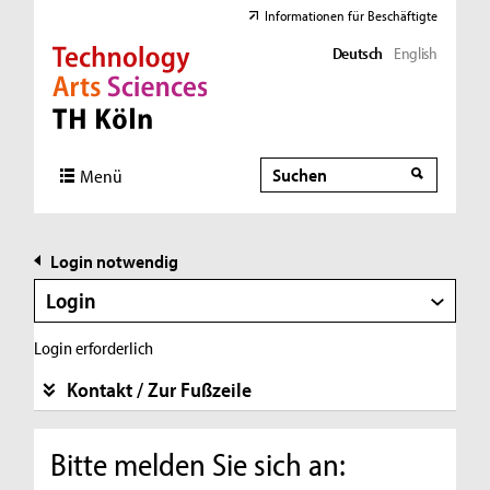
Informationen für Beschäftigte
Deutsch
English
Direkt zur Hauptnavigation
Direkt zur Subnavigation
Direkt zum Inhalt
Direkt zum Fußbereich
Suche
Suche
Menü
Login notwendig
Login
Login erforderlich
Kontakt / Zur Fußzeile
Bitte melden Sie sich an: