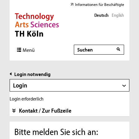
Informationen für Beschäftigte
Deutsch
English
Direkt zur Hauptnavigation
Direkt zur Subnavigation
Direkt zum Inhalt
Direkt zum Fußbereich
Suche
Suche
Menü
Login notwendig
Login
Login erforderlich
Kontakt / Zur Fußzeile
Bitte melden Sie sich an: