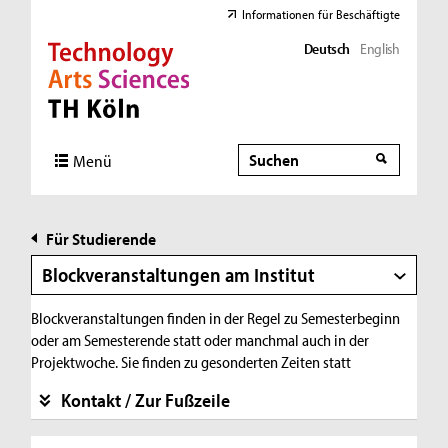
Informationen für Beschäftigte
Deutsch
English
Direkt zur Hauptnavigation
Direkt zur Subnavigation
Direkt zum Inhalt
Direkt zum Fußbereich
Suche
Suche
Menü
Für Studierende
Blockveranstaltungen am Institut
Blockveranstaltungen finden in der Regel zu Semesterbeginn
oder am Semesterende statt oder manchmal auch in der
Projektwoche. Sie finden zu gesonderten Zeiten statt
Kontakt / Zur Fußzeile