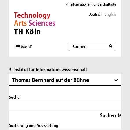
Informationen für Beschäftigte
Deutsch
English
Direkt zur Hauptnavigation
Direkt zur Subnavigation
Direkt zum Inhalt
Direkt zum Fußbereich
Suche
Suche
Menü
Institut für Informationswissenschaft
Thomas Bernhard auf der Bühne
Suche:
Sortierung und Auswertung: