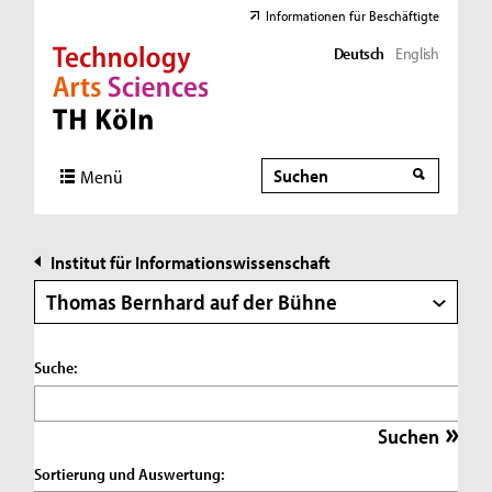
Informationen für Beschäftigte
Deutsch
English
Direkt zur Hauptnavigation
Direkt zur Subnavigation
Direkt zum Inhalt
Direkt zum Fußbereich
Suche
Suche
Menü
Institut für Informationswissenschaft
Thomas Bernhard auf der Bühne
Suche:
Sortierung und Auswertung: