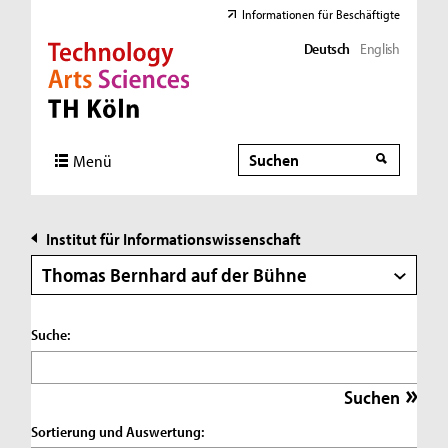
Informationen für Beschäftigte
Deutsch
English
Direkt zur Hauptnavigation
Direkt zur Subnavigation
Direkt zum Inhalt
Direkt zum Fußbereich
Suche
Suche
Menü
Institut für Informationswissenschaft
Thomas Bernhard auf der Bühne
Suche:
Sortierung und Auswertung: