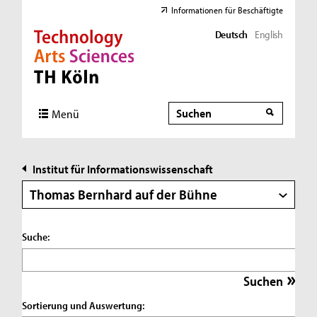
Informationen für Beschäftigte
Deutsch
English
Direkt zur Hauptnavigation
Direkt zur Subnavigation
Direkt zum Inhalt
Direkt zum Fußbereich
Suche
Suche
Menü
Institut für Informationswissenschaft
Thomas Bernhard auf der Bühne
Suche:
Sortierung und Auswertung: