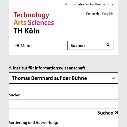
Informationen für Beschäftigte
Deutsch
English
Direkt zur Hauptnavigation
Direkt zur Subnavigation
Direkt zum Inhalt
Direkt zum Fußbereich
Suche
Suche
Menü
Institut für Informationswissenschaft
Thomas Bernhard auf der Bühne
Suche:
Sortierung und Auswertung: