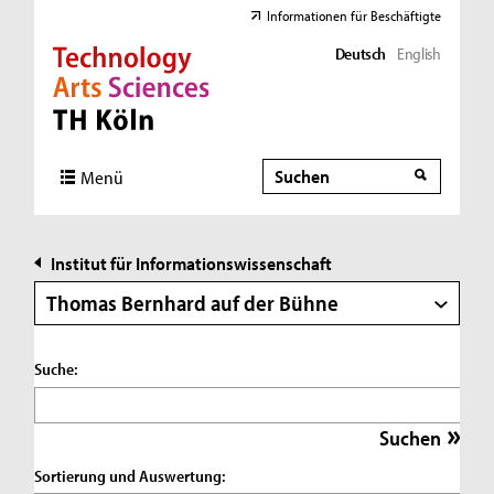
Informationen für Beschäftigte
Deutsch
English
Direkt zur Hauptnavigation
Direkt zur Subnavigation
Direkt zum Inhalt
Direkt zum Fußbereich
Suche
Suche
Menü
Institut für Informationswissenschaft
Thomas Bernhard auf der Bühne
Suche:
Sortierung und Auswertung: