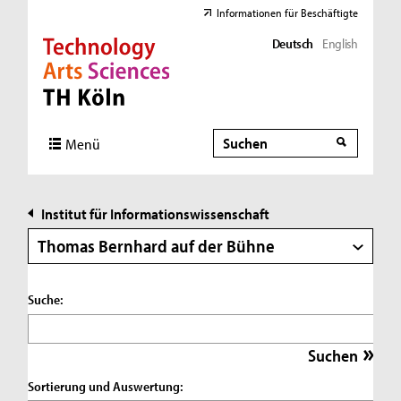
Informationen für Beschäftigte
Deutsch
English
Direkt zur Hauptnavigation
Direkt zur Subnavigation
Direkt zum Inhalt
Direkt zum Fußbereich
Suche
Suche
Menü
Institut für Informationswissenschaft
Thomas Bernhard auf der Bühne
Suche:
Sortierung und Auswertung: