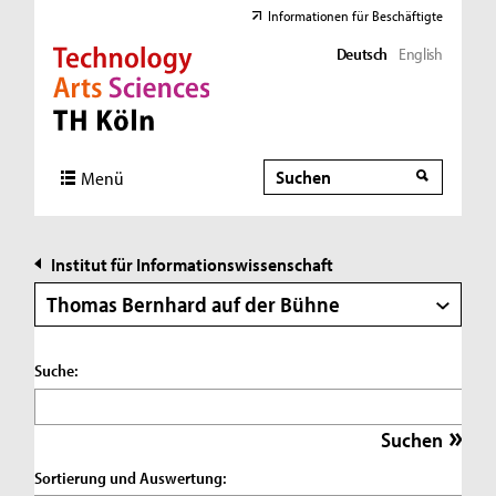
Informationen für Beschäftigte
Deutsch
English
Direkt zur Hauptnavigation
Direkt zur Subnavigation
Direkt zum Inhalt
Direkt zum Fußbereich
Suche
Suche
Menü
Institut für Informationswissenschaft
Thomas Bernhard auf der Bühne
Suche:
Sortierung und Auswertung: