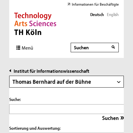
Informationen für Beschäftigte
Deutsch
English
Direkt zur Hauptnavigation
Direkt zur Subnavigation
Direkt zum Inhalt
Direkt zum Fußbereich
Suche
Suche
Menü
Institut für Informationswissenschaft
Thomas Bernhard auf der Bühne
Suche:
Sortierung und Auswertung: