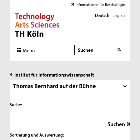
Informationen für Beschäftigte
Deutsch
English
Direkt zur Hauptnavigation
Direkt zur Subnavigation
Direkt zum Inhalt
Direkt zum Fußbereich
Suche
Suche
Menü
Institut für Informationswissenschaft
Thomas Bernhard auf der Bühne
Suche:
Sortierung und Auswertung: