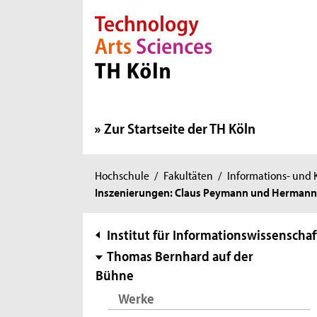
Direkt zur Hauptnavigation
Direkt zur Subnavigation
Direkt zum Inhalt
Direkt zum Fußbereich
Zur Startseite der TH Köln
Sie
Hochschule
/
Fakultäten
/
Informations- und
Inszenierungen: Claus Peymann und Hermann Be
sind
hier:
Subnavigation
Institut für Informationswissenschaf
Thomas Bernhard auf der
Bühne
Werke