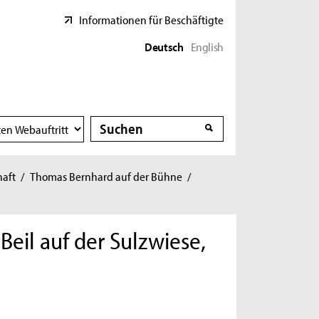
Informationen für Beschäftigte
Deutsch
English
Suche
Suche
haft
/
Thomas Bernhard auf der Bühne
/
il auf der Sulzwiese,