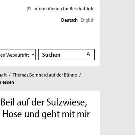
Informationen für Beschäftigte
Deutsch
English
Suche
Suche
haft
/
Thomas Bernhard auf der Bühne
/
r essen
il auf der Sulzwiese,
e Hose und geht mit mir