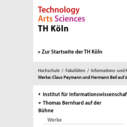
Direkt zur Hauptnavigation
Direkt zur Subnavigation
Direkt zum Inhalt
Direkt zum Fußbereich
Zur Startseite der TH Köln
Sie
Hochschule
/
Fakultäten
/
Informations- und
Werke: Claus Peymann und Hermann Beil auf de
sind
hier:
Subnavigation
Institut für Informationswissenschaf
Thomas Bernhard auf der
Bühne
Werke