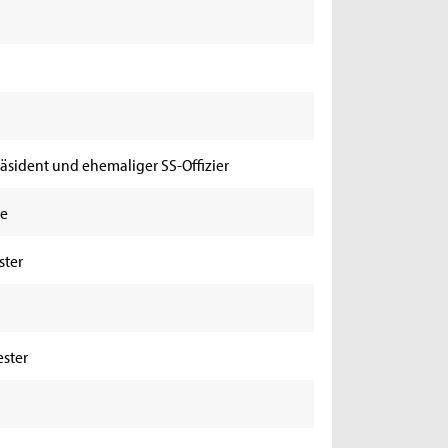
räsident und ehemaliger SS-Offizier
se
ster
ester