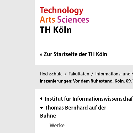
Direkt zur Hauptnavigation
Direkt zur Subnavigation
Direkt zum Inhalt
Direkt zum Fußbereich
Zur Startseite der TH Köln
Sie
Hochschule
/
Fakultäten
/
Informations- und
Inszenierungen: Vor dem Ruhestand, Köln, 09.
sind
hier:
Subnavigation
Institut für Informationswissenschaf
Thomas Bernhard auf der
Bühne
Werke