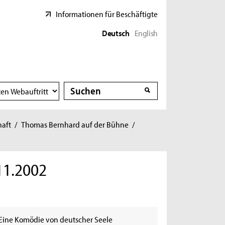
Informationen für Beschäftigte
Deutsch
English
Suche
Suche
haft
/
Thomas Bernhard auf der Bühne
/
11.2002
Eine Komödie von deutscher Seele