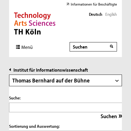
Informationen für Beschäftigte
Deutsch
English
Direkt zur Hauptnavigation
Direkt zur Subnavigation
Direkt zum Inhalt
Direkt zum Fußbereich
Suche
Suche
Menü
Institut für Informationswissenschaft
Thomas Bernhard auf der Bühne
Suche:
Sortierung und Auswertung: