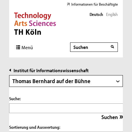
Informationen für Beschäftigte
Deutsch
English
Direkt zur Hauptnavigation
Direkt zur Subnavigation
Direkt zum Inhalt
Direkt zum Fußbereich
Suche
Suche
Menü
Institut für Informationswissenschaft
Thomas Bernhard auf der Bühne
Suche:
Sortierung und Auswertung: