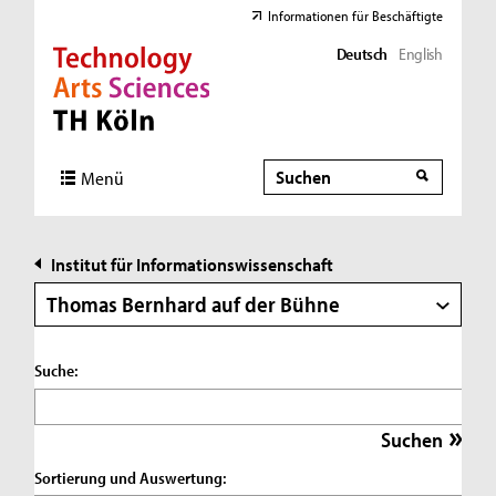
Informationen für Beschäftigte
Deutsch
English
Direkt zur Hauptnavigation
Direkt zur Subnavigation
Direkt zum Inhalt
Direkt zum Fußbereich
Suche
Suche
Menü
Institut für Informationswissenschaft
Thomas Bernhard auf der Bühne
Suche:
Sortierung und Auswertung: