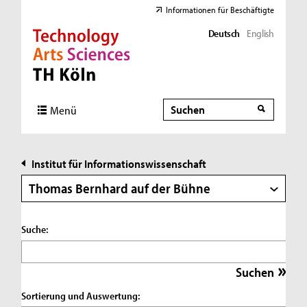
Informationen für Beschäftigte
Deutsch
English
Direkt zur Hauptnavigation
Direkt zur Subnavigation
Direkt zum Inhalt
Direkt zum Fußbereich
Suche
Suche
Menü
Institut für Informationswissenschaft
Thomas Bernhard auf der Bühne
Suche:
Sortierung und Auswertung: