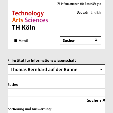
Informationen für Beschäftigte
Deutsch
English
Direkt zur Hauptnavigation
Direkt zur Subnavigation
Direkt zum Inhalt
Direkt zum Fußbereich
Suche
Suche
Menü
Institut für Informationswissenschaft
Thomas Bernhard auf der Bühne
Suche:
Sortierung und Auswertung: